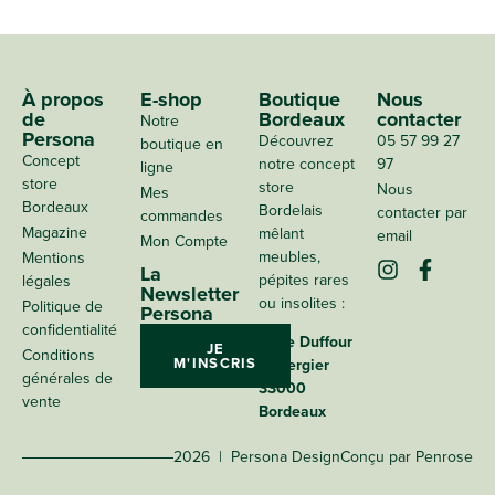
À propos
E-shop
Boutique
Nous
de
Bordeaux
contacter
Notre
Persona
Découvrez
05 57 99 27
boutique en
Concept
notre concept
97
ligne
store
store
Nous
Mes
Bordeaux
Bordelais
contacter par
commandes
Magazine
mêlant
email
Mon Compte
meubles,
Mentions
La
pépites rares
légales
Newsletter
ou insolites :
Politique de
Persona
confidentialité
4 rue Duffour
JE
Conditions
M'INSCRIS
Dubergier
générales de
33000
vente
Bordeaux
2026 | Persona Design
Conçu par Penrose