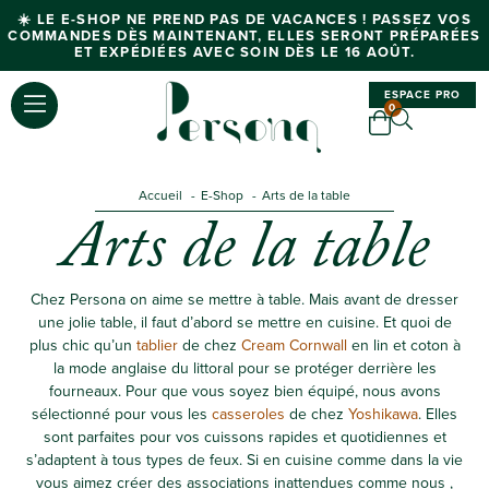
☀️ LE E-SHOP NE PREND PAS DE VACANCES ! PASSEZ VOS
COMMANDES DÈS MAINTENANT, ELLES SERONT PRÉPARÉES
ET EXPÉDIÉES AVEC SOIN DÈS LE 16 AOÛT.
ESPACE PRO
0
Accueil
E-Shop
Arts de la table
Arts de la table
Chez Persona on aime se mettre à table. Mais avant de dresser
une jolie table, il faut d’abord se mettre en cuisine. Et quoi de
plus chic qu’un
tablier
de chez
Cream Cornwall
en lin et coton à
la mode anglaise du littoral pour se protéger derrière les
fourneaux. Pour que vous soyez bien équipé, nous avons
sélectionné pour vous les
casseroles
de chez
Yoshikawa
. Elles
sont parfaites pour vos cuissons rapides et quotidiennes et
s’adaptent à tous types de feux. Si en cuisine comme dans la vie
vous aimez créer des associations inattendues comme nous ,