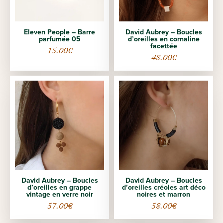
Eleven People – Barre
David Aubrey – Boucles
parfumée 05
d’oreilles en cornaline
facettée
15.00
€
48.00
€
David Aubrey – Boucles
David Aubrey – Boucles
d’oreilles en grappe
d’oreilles créoles art déco
vintage en verre noir
noires et marron
57.00
€
58.00
€