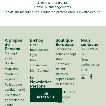
À VOTRE SERVICE
Conseils, aménagements,
devis sur-mesure : une équipe de professionnels à votre écoute
À propos
E-shop
Boutique
Nous
de
Bordeaux
contacter
Notre
Persona
Découvrez
05 57 99 27
boutique en
Concept
notre concept
97
ligne
store
store
Nous
Mes
Bordeaux
Bordelais
contacter par
commandes
Magazine
mêlant
email
Mon Compte
meubles,
Mentions
La
pépites rares
légales
Newsletter
ou insolites :
Politique de
Persona
confidentialité
4 rue Duffour
JE
Conditions
M'INSCRIS
Dubergier
générales de
33000
vente