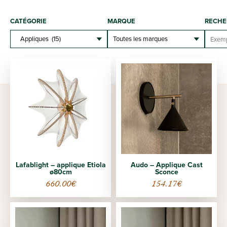
CATÉGORIE
MARQUE
RECHE
Lafablight – applique Etiola
Audo – Applique Cast
ø80cm
Sconce
660.00
€
154.17
€