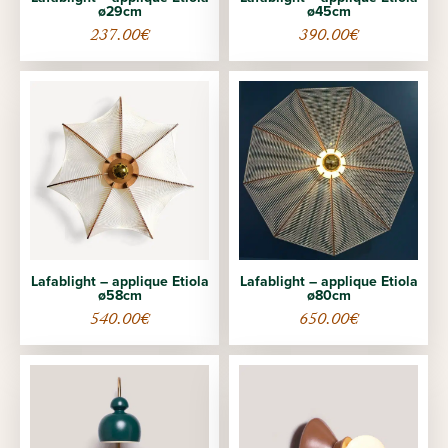
ø29cm
ø45cm
237.00
€
390.00
€
Lafablight – applique Etiola
Lafablight – applique Etiola
ø58cm
ø80cm
540.00
€
650.00
€