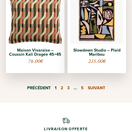
Maison Vivaraise –
Slowdown Studio – Plaid
Coussin Kali Dragée 45×45
Maribou
76.00
€
235.00
€
PRÉCÉDENT
1
2
3
…
5
SUIVANT
LIVRAISON OFFERTE