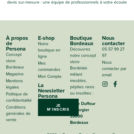
devis sur-mesure : une équipe de professionnels à votre écoute
À propos
E-shop
Boutique
Nous
de
Bordeaux
contacter
Notre
Persona
Découvrez
05 57 99 27
boutique en
Concept
notre concept
97
ligne
store
store
Nous
Mes
Bordeaux
Bordelais
contacter par
commandes
Magazine
mêlant
email
Mon Compte
meubles,
Mentions
La
pépites rares
légales
Newsletter
ou insolites :
Politique de
Persona
confidentialité
4 rue Duffour
JE
Conditions
M'INSCRIS
Dubergier
générales de
33000
vente
Bordeaux