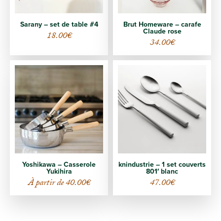
Sarany – set de table #4
Brut Homeware – carafe
Claude rose
18.00
€
34.00
€
Yoshikawa – Casserole
knindustrie – 1 set couverts
Yukihira
801′ blanc
À partir de
40.00
€
47.00
€