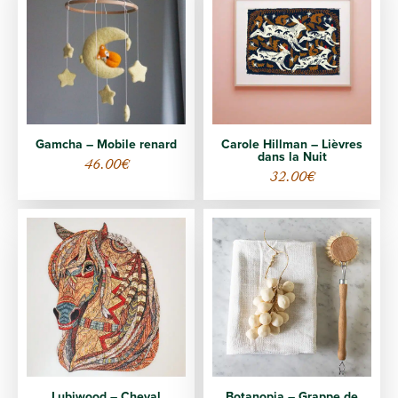
Gamcha – Mobile renard
Carole Hillman – Lièvres
dans la Nuit
46.00
€
32.00
€
Lubiwood – Cheval
Botanopia – Grappe de